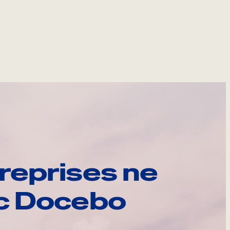
reprises ne
ec Docebo