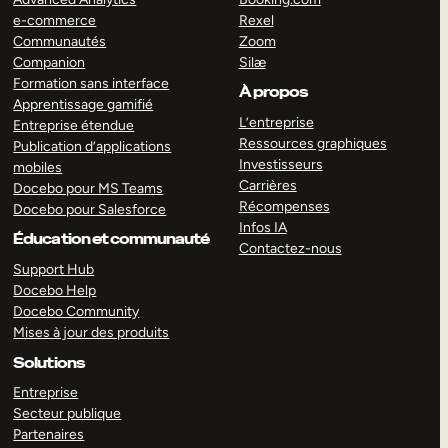
e-commerce
Rexel
Communautés
Zoom
Companion
Silæ
Formation sans interface
À propos
Apprentissage gamifié
L’entreprise
Entreprise étendue
Ressources graphiques
Publication d’applications
Investisseurs
mobiles
Carrières
Docebo pour MS Teams
Récompenses
Docebo pour Salesforce
Infos IA
Éducation et communauté
Contactez-nous
Support Hub
Docebo Help
Docebo Community
Mises à jour des produits
Solutions
Entreprise
Secteur publique
Partenaires