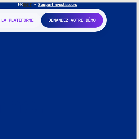
FR
EN
IT
Support
Investisseurs
 LA PLATEFORME
DEMANDEZ VOTRE DÉMO
nne.