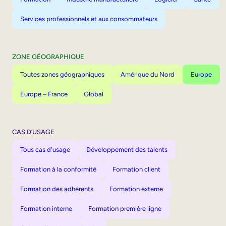
Services professionnels et aux consommateurs
ZONE GÉOGRAPHIQUE
Toutes zones géographiques
Amérique du Nord
Europe
Europe – France
Global
CAS D’USAGE
Tous cas d'usage
Développement des talents
Formation à la conformité
Formation client
Formation des adhérents
Formation externe
Formation interne
Formation première ligne