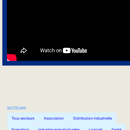
SECTEURS
Tous secteurs
Association
Distribution industrielle
Formation
Industrie manufacturière
Logiciel
Santé