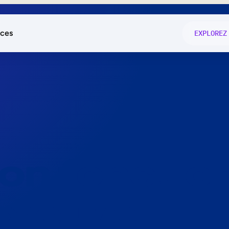
ces
EXPLOREZ
és
on fonctio
té
e
 preuve.