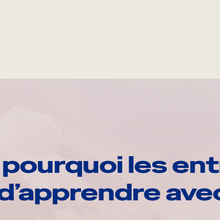
pourquoi les ent
d’apprendre av