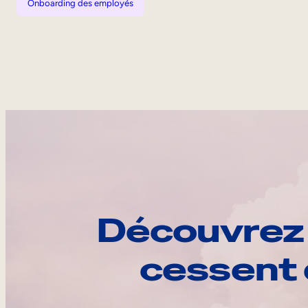
Onboarding des employés
Découvrez 
cessent 