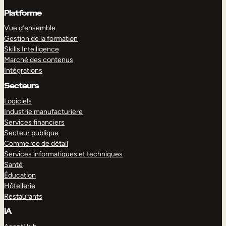
Platforme
Vue d’ensemble
Gestion de la formation
Skills Intelligence
Marché des contenus
Intégrations
Secteurs
Logiciels
Industrie manufacturiere
Services financiers
Secteur publique
Commerce de détail
Services informatiques et techniques
Santé
Éducation
Hôtellerie
Restaurants
IA