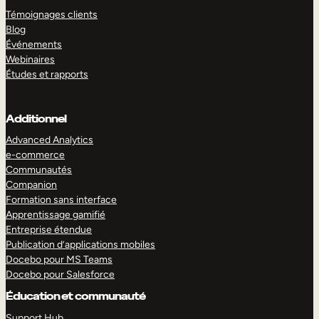
Témoignages clients
Blog
Événements
Webinaires
Études et rapports
Additionnel
Advanced Analytics
e-commerce
Communautés
Companion
Formation sans interface
Apprentissage gamifié
Entreprise étendue
Publication d’applications mobiles
Docebo pour MS Teams
Docebo pour Salesforce
Éducation et communauté
Support Hub