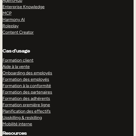
AgentHub
Enterprise Knowledge
MCP
Harmony AI
Roleplay
Content Creator
Cas d’usage
Formation client
Aide à la vente
Onboarding des employés
Formation des employés
Formation à la conformité
Formation des partenaires
Formation des adhérents
Formation première ligne
Planification des effectifs
Upskilling & reskilling
Mobilité interne
Resources