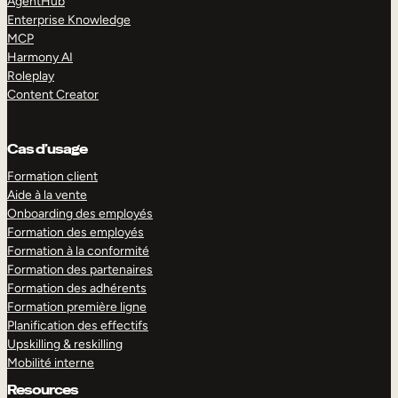
AgentHub
Enterprise Knowledge
MCP
Harmony AI
Roleplay
Content Creator
Cas d’usage
Formation client
Aide à la vente
Onboarding des employés
Formation des employés
Formation à la conformité
Formation des partenaires
Formation des adhérents
Formation première ligne
Planification des effectifs
Upskilling & reskilling
Mobilité interne
Resources