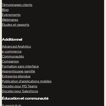
Témoignages clients
Blog
Événements
Webinaires
Études et rapports
Additionnel
Advanced Analytics
e-commerce
Communautés
Companion
Formation sans interface
Apprentissage gamifié
Entreprise étendue
Publication d’applications mobiles
Docebo pour MS Teams
Docebo pour Salesforce
Éducation et communauté
Support Hub