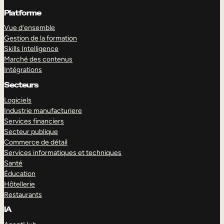
Platforme
Vue d’ensemble
Gestion de la formation
Skills Intelligence
Marché des contenus
Intégrations
Secteurs
Logiciels
Industrie manufacturiere
Services financiers
Secteur publique
Commerce de détail
Services informatiques et techniques
Santé
Éducation
Hôtellerie
Restaurants
IA