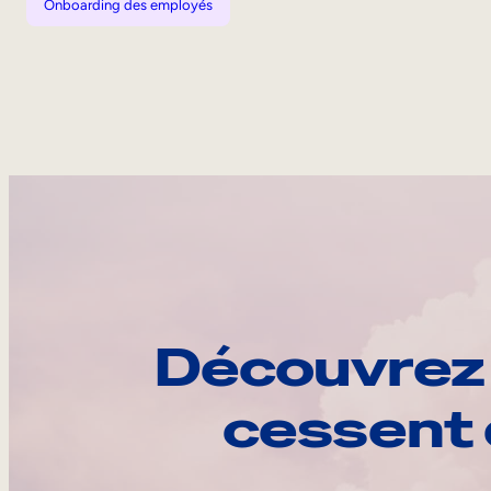
Onboarding des employés
Découvrez 
cessent 