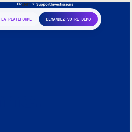
FR
EN
IT
Support
Investisseurs
 LA PLATEFORME
DEMANDEZ VOTRE DÉMO
nne.