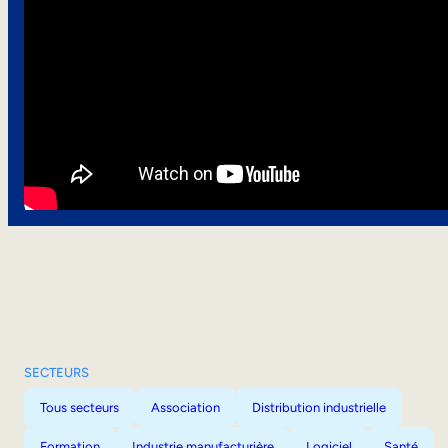
SECTEURS
Tous secteurs
Association
Distribution industrielle
Formation
Industrie manufacturière
Logiciel
Santé