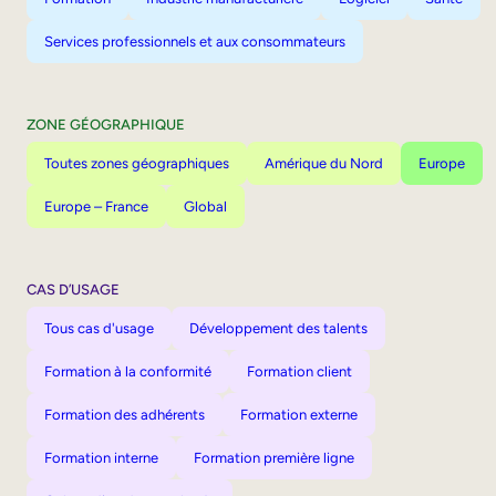
Services professionnels et aux consommateurs
ZONE GÉOGRAPHIQUE
Toutes zones géographiques
Amérique du Nord
Europe
Europe – France
Global
CAS D’USAGE
Tous cas d'usage
Développement des talents
Formation à la conformité
Formation client
Formation des adhérents
Formation externe
Formation interne
Formation première ligne