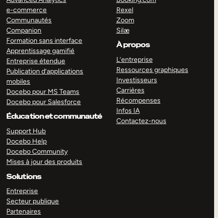
e-commerce
Rexel
Communautés
Zoom
Companion
Silæ
Formation sans interface
À propos
Apprentissage gamifié
L’entreprise
Entreprise étendue
Ressources graphiques
Publication d’applications
Investisseurs
mobiles
Carrières
Docebo pour MS Teams
Récompenses
Docebo pour Salesforce
Infos IA
Éducation et communauté
Contactez-nous
Support Hub
Docebo Help
Docebo Community
Mises à jour des produits
Solutions
Entreprise
Secteur publique
Partenaires