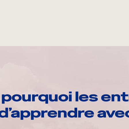
pourquoi les ent
d’apprendre av