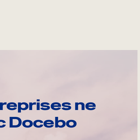
reprises ne
ec Docebo