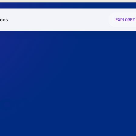
ces
EXPLOREZ
és
on fonctio
té
e
 preuve.