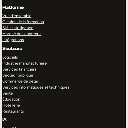
Platforme
Vue d’ensemble
Gestion de la formation
Skills Intelligence
Marché des contenus
Intégrations
Secteurs
Logiciels
Industrie manufacturiere
Services financiers
Secteur publique
Commerce de détail
Services informatiques et techniques
Santé
Éducation
Hôtellerie
Restaurants
IA