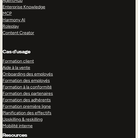
AgentHub
Enterprise Knowledge
MCP
Harmony AI
Roleplay
Content Creator
Cas d’usage
Formation client
Aide à la vente
Onboarding des employés
Formation des employés
Formation à la conformité
Formation des partenaires
Formation des adhérents
Formation première ligne
Planification des effectifs
Upskilling & reskilling
Mobilité interne
Resources