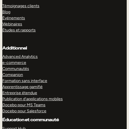
Témoignages clients
Blog
Événements
Webinaires
Études et rapports
Additionnel
Advanced Analytics
e-commerce
Communautés
Companion
Formation sans interface
Apprentissage gamifié
Entreprise étendue
Publication d’applications mobiles
Docebo pour MS Teams
Docebo pour Salesforce
Éducation et communauté
Support Hub