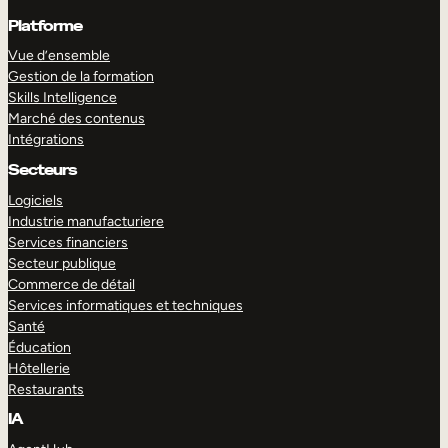
Platforme
Vue d’ensemble
Gestion de la formation
Skills Intelligence
Marché des contenus
Intégrations
Secteurs
Logiciels
Industrie manufacturiere
Services financiers
Secteur publique
Commerce de détail
Services informatiques et techniques
Santé
Éducation
Hôtellerie
Restaurants
IA