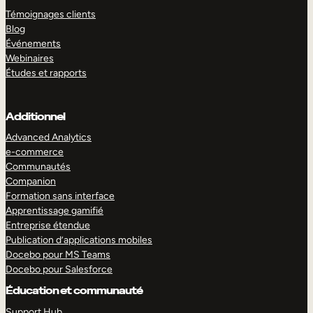
Témoignages clients
Blog
Événements
Webinaires
Études et rapports
Additionnel
Advanced Analytics
e-commerce
Communautés
Companion
Formation sans interface
Apprentissage gamifié
Entreprise étendue
Publication d’applications mobiles
Docebo pour MS Teams
Docebo pour Salesforce
Éducation et communauté
Support Hub