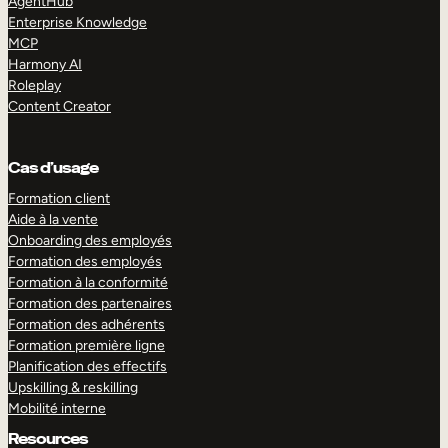
AgentHub
Enterprise Knowledge
MCP
Harmony AI
Roleplay
Content Creator
Cas d’usage
Formation client
Aide à la vente
Onboarding des employés
Formation des employés
Formation à la conformité
Formation des partenaires
Formation des adhérents
Formation première ligne
Planification des effectifs
Upskilling & reskilling
Mobilité interne
Resources