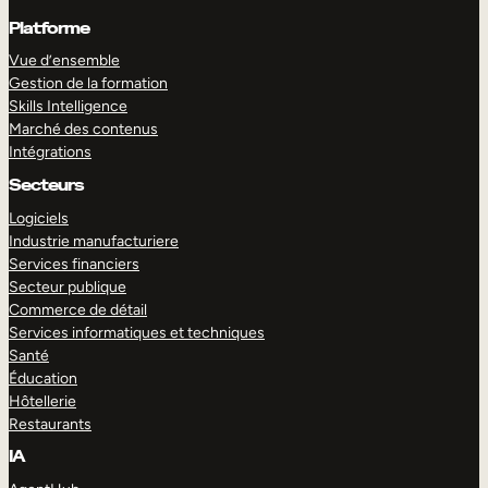
Platforme
Vue d’ensemble
Gestion de la formation
Skills Intelligence
Marché des contenus
Intégrations
Secteurs
Logiciels
Industrie manufacturiere
Services financiers
Secteur publique
Commerce de détail
Services informatiques et techniques
Santé
Éducation
Hôtellerie
Restaurants
IA