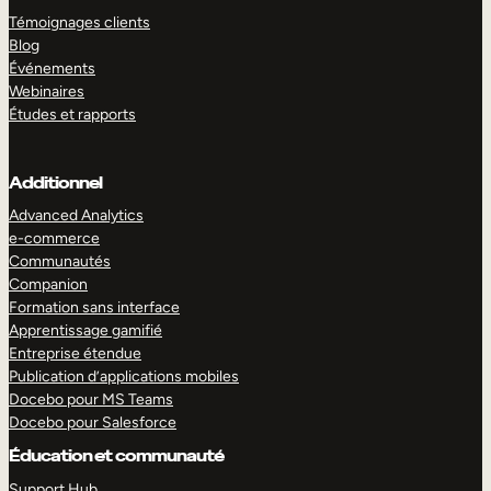
Témoignages clients
Blog
Événements
Webinaires
Études et rapports
Additionnel
Advanced Analytics
e-commerce
Communautés
Companion
Formation sans interface
Apprentissage gamifié
Entreprise étendue
Publication d’applications mobiles
Docebo pour MS Teams
Docebo pour Salesforce
Éducation et communauté
Support Hub