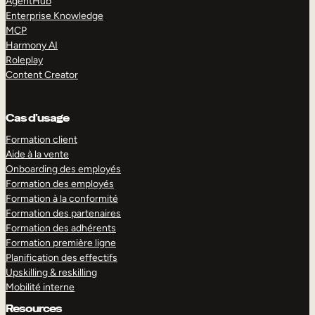
AgentHub
Enterprise Knowledge
MCP
Harmony AI
Roleplay
Content Creator
Cas d’usage
Formation client
Aide à la vente
Onboarding des employés
Formation des employés
Formation à la conformité
Formation des partenaires
Formation des adhérents
Formation première ligne
Planification des effectifs
Upskilling & reskilling
Mobilité interne
Resources