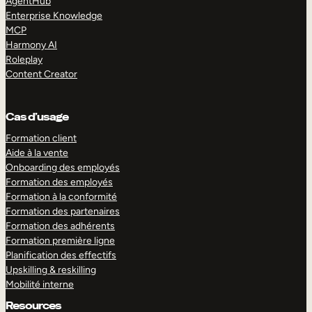
AgentHub
Enterprise Knowledge
MCP
Harmony AI
Roleplay
Content Creator
Cas d’usage
Formation client
Aide à la vente
Onboarding des employés
Formation des employés
Formation à la conformité
Formation des partenaires
Formation des adhérents
Formation première ligne
Planification des effectifs
Upskilling & reskilling
Mobilité interne
Resources