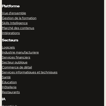
Platforme
Vue d’ensemble
Gestion de la formation
Skills Intelligence
Marché des contenus
Intégrations
Secteurs
Logiciels
Industrie manufacturiere
Services financiers
Secteur publique
Commerce de détail
Services informatiques et techniques
Santé
Éducation
Hôtellerie
Restaurants
IA