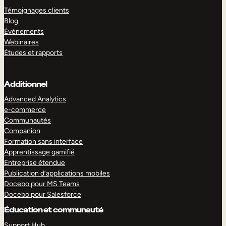
Témoignages clients
Blog
Événements
Webinaires
Études et rapports
Additionnel
Advanced Analytics
e-commerce
Communautés
Companion
Formation sans interface
Apprentissage gamifié
Entreprise étendue
Publication d’applications mobiles
Docebo pour MS Teams
Docebo pour Salesforce
Éducation et communauté
Support Hub