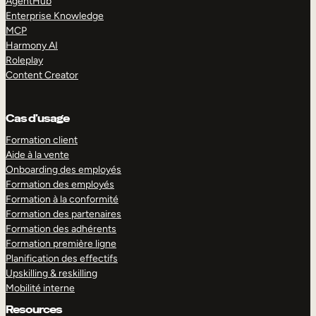
AgentHub
Enterprise Knowledge
MCP
Harmony AI
Roleplay
Content Creator
Cas d’usage
Formation client
Aide à la vente
Onboarding des employés
Formation des employés
Formation à la conformité
Formation des partenaires
Formation des adhérents
Formation première ligne
Planification des effectifs
Upskilling & reskilling
Mobilité interne
Resources