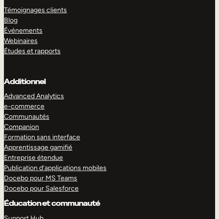
Témoignages clients
Blog
Événements
Webinaires
Études et rapports
Additionnel
Advanced Analytics
e-commerce
Communautés
Companion
Formation sans interface
Apprentissage gamifié
Entreprise étendue
Publication d’applications mobiles
Docebo pour MS Teams
Docebo pour Salesforce
Éducation et communauté
Support Hub