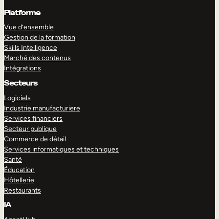
Platforme
Vue d’ensemble
Gestion de la formation
Skills Intelligence
Marché des contenus
Intégrations
Secteurs
Logiciels
Industrie manufacturiere
Services financiers
Secteur publique
Commerce de détail
Services informatiques et techniques
Santé
Éducation
Hôtellerie
Restaurants
IA