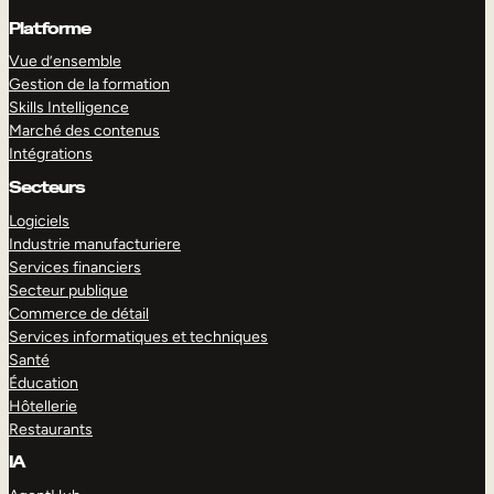
Platforme
Vue d’ensemble
Gestion de la formation
Skills Intelligence
Marché des contenus
Intégrations
Secteurs
Logiciels
Industrie manufacturiere
Services financiers
Secteur publique
Commerce de détail
Services informatiques et techniques
Santé
Éducation
Hôtellerie
Restaurants
IA