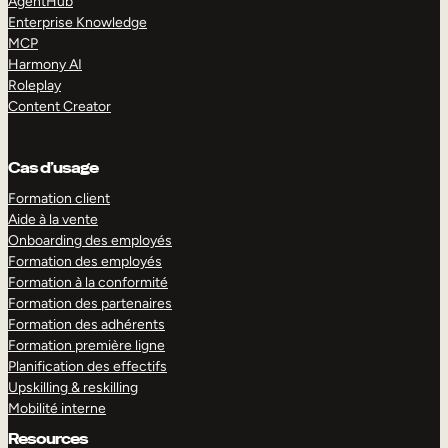
AgentHub
Enterprise Knowledge
MCP
Harmony AI
Roleplay
Content Creator
Cas d’usage
Formation client
Aide à la vente
Onboarding des employés
Formation des employés
Formation à la conformité
Formation des partenaires
Formation des adhérents
Formation première ligne
Planification des effectifs
Upskilling & reskilling
Mobilité interne
Resources