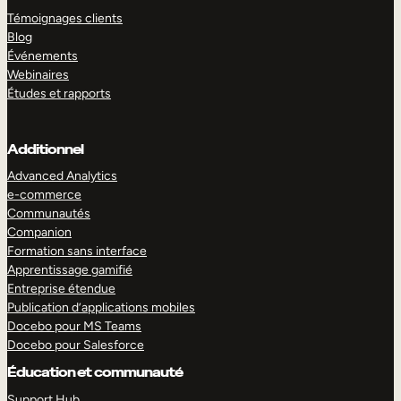
Témoignages clients
Blog
Événements
Webinaires
Études et rapports
Additionnel
Advanced Analytics
e-commerce
Communautés
Companion
Formation sans interface
Apprentissage gamifié
Entreprise étendue
Publication d’applications mobiles
Docebo pour MS Teams
Docebo pour Salesforce
Éducation et communauté
Support Hub