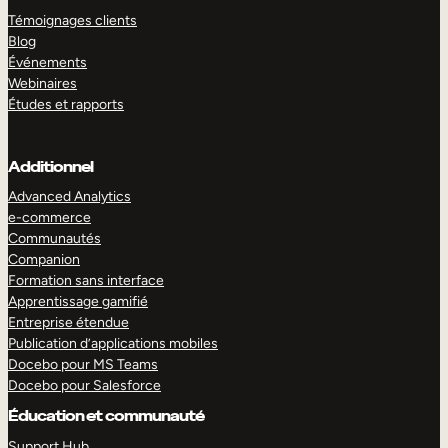
Témoignages clients
Blog
Événements
Webinaires
Études et rapports
Additionnel
Advanced Analytics
e-commerce
Communautés
Companion
Formation sans interface
Apprentissage gamifié
Entreprise étendue
Publication d’applications mobiles
Docebo pour MS Teams
Docebo pour Salesforce
Éducation et communauté
Support Hub