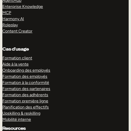
AgentHub
Enterprise Knowledge
MCP
Harmony AI
Roleplay
Content Creator
Cas d’usage
Formation client
Aide à la vente
Onboarding des employés
Formation des employés
Formation à la conformité
Formation des partenaires
Formation des adhérents
Formation première ligne
Planification des effectifs
Upskilling & reskilling
Mobilité interne
Resources