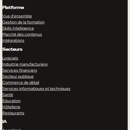
Platforme
Vue d’ensemble
Gestion de la formation
Skills Intelligence
Marché des contenus
Intégrations
Secteurs
Logiciels
Industrie manufacturiere
Services financiers
Secteur publique
Commerce de détail
Services informatiques et techniques
Santé
Éducation
Hôtellerie
Restaurants
IA