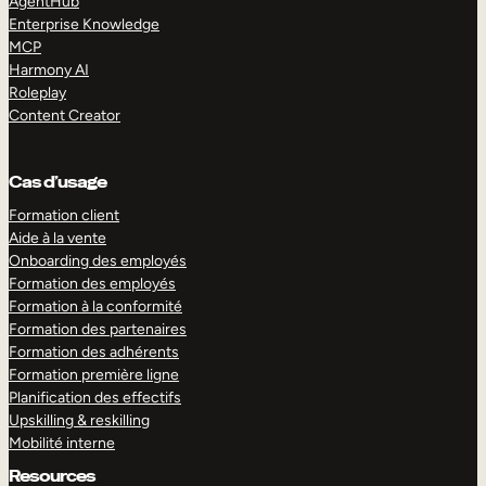
AgentHub
Enterprise Knowledge
MCP
Harmony AI
Roleplay
Content Creator
Cas d’usage
Formation client
Aide à la vente
Onboarding des employés
Formation des employés
Formation à la conformité
Formation des partenaires
Formation des adhérents
Formation première ligne
Planification des effectifs
Upskilling & reskilling
Mobilité interne
Resources