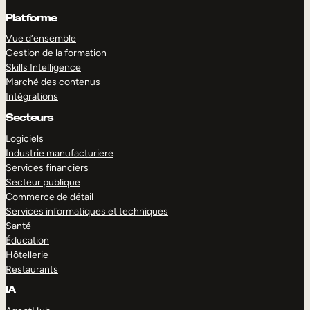
Platforme
Vue d’ensemble
Gestion de la formation
Skills Intelligence
Marché des contenus
Intégrations
Secteurs
Logiciels
Industrie manufacturiere
Services financiers
Secteur publique
Commerce de détail
Services informatiques et techniques
Santé
Éducation
Hôtellerie
Restaurants
IA