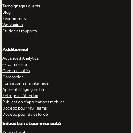
Témoignages clients
Blog
Événements
Webinaires
Études et rapports
Additionnel
Advanced Analytics
e-commerce
Communautés
Companion
Formation sans interface
Apprentissage gamifié
Entreprise étendue
Publication d’applications mobiles
Docebo pour MS Teams
Docebo pour Salesforce
Éducation et communauté
Support Hub