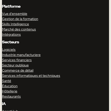
Platforme
Vue d’ensemble
Gestion de la formation
Skills Intelligence
Marché des contenus
Intégrations
Secteurs
Logiciels
Industrie manufacturiere
Services financiers
Secteur publique
Commerce de détail
Services informatiques et techniques
Santé
Éducation
Hôtellerie
Restaurants
IA