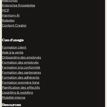
AgentHub
Enterprise Knowledge
MCP
Harmony AI
Roleplay
Content Creator
Cas d’usage
Formation client
Aide à la vente
Onboarding des employés
Formation des employés
Formation à la conformité
Formation des partenaires
Formation des adhérents
Formation première ligne
Planification des effectifs
Upskilling & reskilling
Mobilité interne
Resources