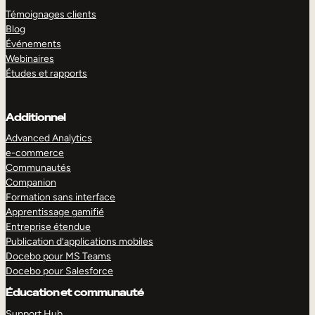
Témoignages clients
Blog
Événements
Webinaires
Études et rapports
Additionnel
Advanced Analytics
e-commerce
Communautés
Companion
Formation sans interface
Apprentissage gamifié
Entreprise étendue
Publication d’applications mobiles
Docebo pour MS Teams
Docebo pour Salesforce
Éducation et communauté
Support Hub