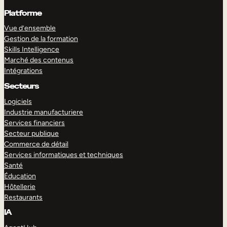
Platforme
Vue d’ensemble
Gestion de la formation
Skills Intelligence
Marché des contenus
Intégrations
Secteurs
Logiciels
Industrie manufacturiere
Services financiers
Secteur publique
Commerce de détail
Services informatiques et techniques
Santé
Éducation
Hôtellerie
Restaurants
IA