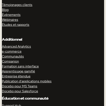
Témoignages clients
Blog
Événements
Webinaires
Études et rapports
Additionnel
Advanced Analytics
e-commerce
Communautés
Companion
Formation sans interface
Apprentissage gamifié
Entreprise étendue
Publication d’applications mobiles
Docebo pour MS Teams
Docebo pour Salesforce
Éducation et communauté
Support Hub