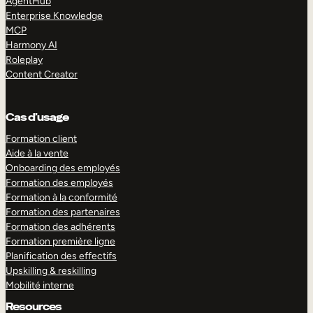
AgentHub
Enterprise Knowledge
MCP
Harmony AI
Roleplay
Content Creator
Cas d’usage
Formation client
Aide à la vente
Onboarding des employés
Formation des employés
Formation à la conformité
Formation des partenaires
Formation des adhérents
Formation première ligne
Planification des effectifs
Upskilling & reskilling
Mobilité interne
Resources