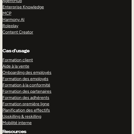
AgentHub
Enterprise Knowledge
MCP
Harmony AI
Roleplay
Content Creator
Cas d’usage
Formation client
Aide à la vente
Onboarding des employés
Formation des employés
Formation à la conformité
Formation des partenaires
Formation des adhérents
Formation première ligne
Planification des effectifs
Upskilling & reskilling
Mobilité interne
Resources