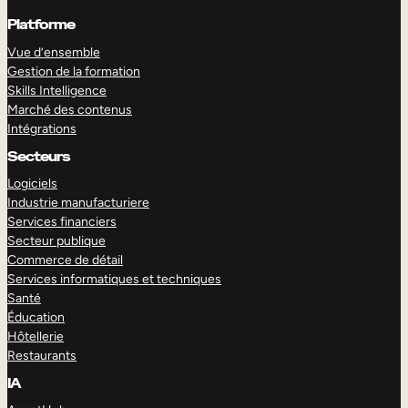
Platforme
Vue d’ensemble
Gestion de la formation
Skills Intelligence
Marché des contenus
Intégrations
Secteurs
Logiciels
Industrie manufacturiere
Services financiers
Secteur publique
Commerce de détail
Services informatiques et techniques
Santé
Éducation
Hôtellerie
Restaurants
IA