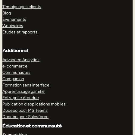
Témoignages clients
Blog
Événements
Webinaires
Études et rapports
Additionnel
Advanced Analytics
e-commerce
Communautés
Companion
Formation sans interface
Apprentissage gamifié
Entreprise étendue
Publication d’applications mobiles
Docebo pour MS Teams
Docebo pour Salesforce
Éducation et communauté
Support Hub