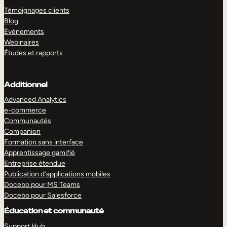
Témoignages clients
Blog
Événements
Webinaires
Études et rapports
Additionnel
Advanced Analytics
e-commerce
Communautés
Companion
Formation sans interface
Apprentissage gamifié
Entreprise étendue
Publication d’applications mobiles
Docebo pour MS Teams
Docebo pour Salesforce
Éducation et communauté
Support Hub