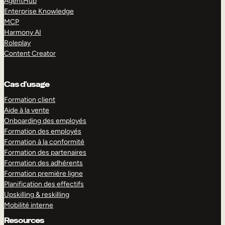
AgentHub
Enterprise Knowledge
MCP
Harmony AI
Roleplay
Content Creator
Cas d’usage
Formation client
Aide à la vente
Onboarding des employés
Formation des employés
Formation à la conformité
Formation des partenaires
Formation des adhérents
Formation première ligne
Planification des effectifs
Upskilling & reskilling
Mobilité interne
Resources