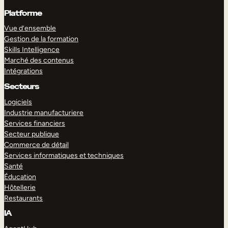
Platforme
Vue d’ensemble
Gestion de la formation
Skills Intelligence
Marché des contenus
Intégrations
Secteurs
Logiciels
Industrie manufacturiere
Services financiers
Secteur publique
Commerce de détail
Services informatiques et techniques
Santé
Éducation
Hôtellerie
Restaurants
IA