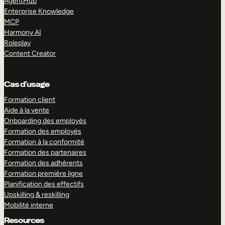
AgentHub
Enterprise Knowledge
MCP
Harmony AI
Roleplay
Content Creator
Cas d’usage
Formation client
Aide à la vente
Onboarding des employés
Formation des employés
Formation à la conformité
Formation des partenaires
Formation des adhérents
Formation première ligne
Planification des effectifs
Upskilling & reskilling
Mobilité interne
Resources