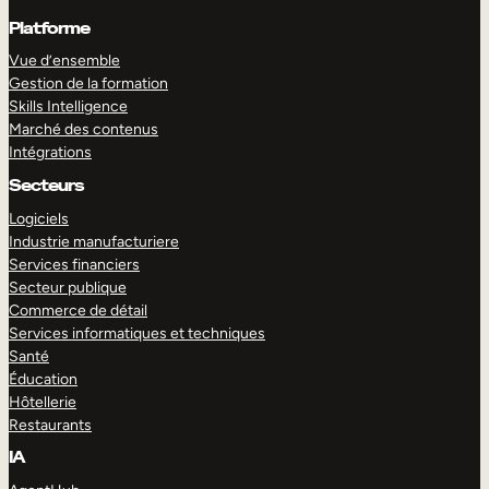
Platforme
Vue d’ensemble
Gestion de la formation
Skills Intelligence
Marché des contenus
Intégrations
Secteurs
Logiciels
Industrie manufacturiere
Services financiers
Secteur publique
Commerce de détail
Services informatiques et techniques
Santé
Éducation
Hôtellerie
Restaurants
IA