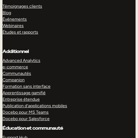
Témoignages clients
Blog
Événements
Webinaires
Études et rapports
Additionnel
Advanced Analytics
e-commerce
Communautés
Companion
Formation sans interface
Apprentissage gamifié
Entreprise étendue
Publication d’applications mobiles
Docebo pour MS Teams
Docebo pour Salesforce
Éducation et communauté
Support Hub