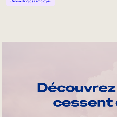
Onboarding des employés
Découvrez 
cessent 