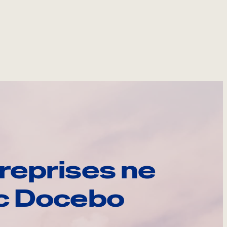
reprises ne
ec Docebo