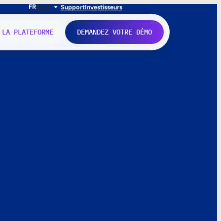
FR
EN
IT
Support
Investisseurs
 LA PLATEFORME
DEMANDEZ VOTRE DÉMO
nne.