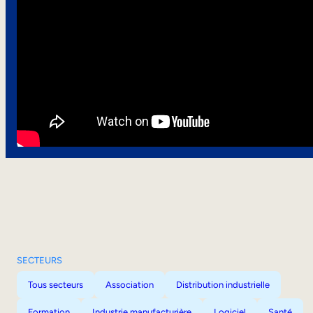
SECTEURS
Tous secteurs
Association
Distribution industrielle
Formation
Industrie manufacturière
Logiciel
Santé