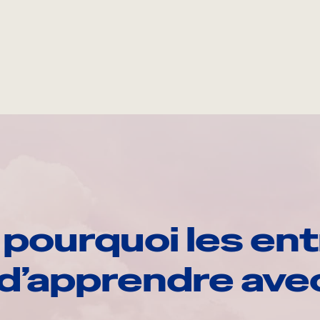
pourquoi les ent
d’apprendre av