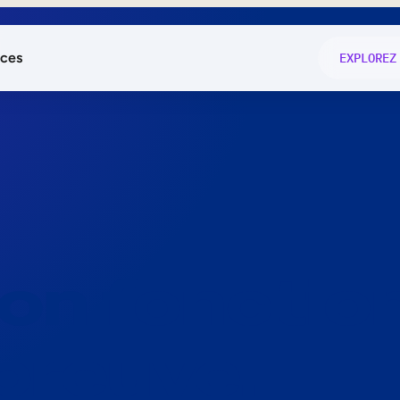
ces
EXPLOREZ
és
on fonctio
té
e
 preuve.