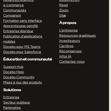
e-commerce
Rexel
Communautés
Zoom
Companion
Silæ
Formation sans interface
À propos
Apprentissage gamifié
L’entreprise
Entreprise étendue
Ressources graphiques
Publication d’applications
Investisseurs
mobiles
Carrières
Docebo pour MS Teams
Récompenses
Docebo pour Salesforce
Infos IA
Éducation et communauté
Contactez-nous
Support Hub
Docebo Help
Docebo Community
Mises à jour des produits
Solutions
Entreprise
Secteur publique
Partenaires