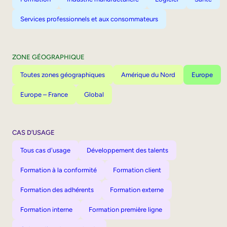
Services professionnels et aux consommateurs
ZONE GÉOGRAPHIQUE
Toutes zones géographiques
Amérique du Nord
Europe
Europe – France
Global
CAS D’USAGE
Tous cas d'usage
Développement des talents
Formation à la conformité
Formation client
Formation des adhérents
Formation externe
Formation interne
Formation première ligne