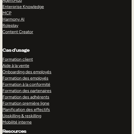
AgentHub
Enterprise Knowledge
MCP
Harmony AI
Roleplay
Content Creator
Cas d’usage
Formation client
Aide à la vente
Onboarding des employés
Formation des employés
Formation à la conformité
Formation des partenaires
Formation des adhérents
Formation première ligne
Planification des effectifs
Upskilling & reskilling
Mobilité interne
Resources