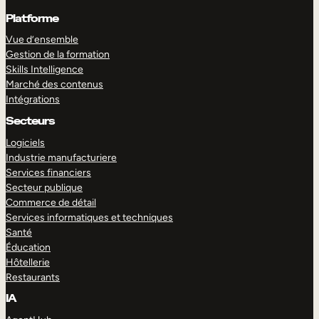
Platforme
Vue d’ensemble
Gestion de la formation
Skills Intelligence
Marché des contenus
Intégrations
Secteurs
Logiciels
Industrie manufacturiere
Services financiers
Secteur publique
Commerce de détail
Services informatiques et techniques
Santé
Éducation
Hôtellerie
Restaurants
IA