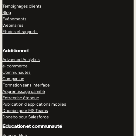
Témoignages clients
Blog
Événements
Webinaires
Études et rapports
Additionnel
Advanced Analytics
e-commerce
Communautés
Companion
Formation sans interface
Apprentissage gamifié
Entreprise étendue
Publication d’applications mobiles
Docebo pour MS Teams
Docebo pour Salesforce
Éducation et communauté
Support Hub