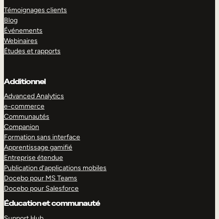
Témoignages clients
Blog
Événements
Webinaires
Études et rapports
Additionnel
Advanced Analytics
e-commerce
Communautés
Companion
Formation sans interface
Apprentissage gamifié
Entreprise étendue
Publication d’applications mobiles
Docebo pour MS Teams
Docebo pour Salesforce
Éducation et communauté
Support Hub