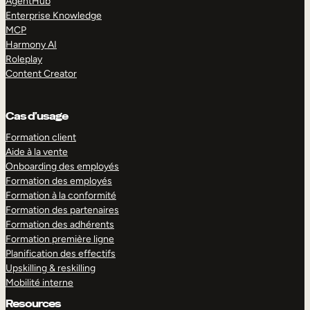
AgentHub
Enterprise Knowledge
MCP
Harmony AI
Roleplay
Content Creator
Cas d’usage
Formation client
Aide à la vente
Onboarding des employés
Formation des employés
Formation à la conformité
Formation des partenaires
Formation des adhérents
Formation première ligne
Planification des effectifs
Upskilling & reskilling
Mobilité interne
Resources