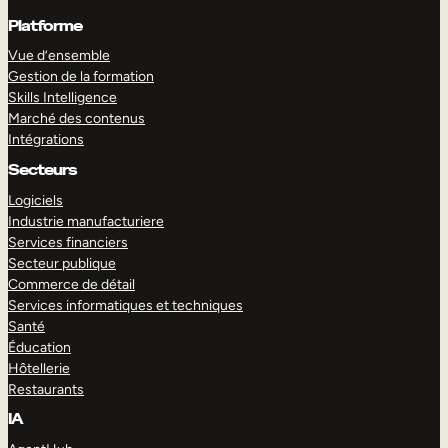
Platforme
Vue d’ensemble
Gestion de la formation
Skills Intelligence
Marché des contenus
Intégrations
Secteurs
Logiciels
Industrie manufacturiere
Services financiers
Secteur publique
Commerce de détail
Services informatiques et techniques
Santé
Éducation
Hôtellerie
Restaurants
IA