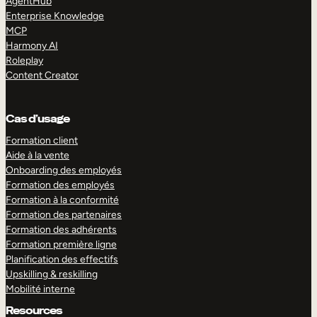
AgentHub
Enterprise Knowledge
MCP
Harmony AI
Roleplay
Content Creator
Cas d’usage
Formation client
Aide à la vente
Onboarding des employés
Formation des employés
Formation à la conformité
Formation des partenaires
Formation des adhérents
Formation première ligne
Planification des effectifs
Upskilling & reskilling
Mobilité interne
Resources