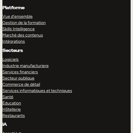
Platforme
Vue d’ensemble
Gestion de la formation
Skills Intelligence
Marché des contenus
Intégrations
Secteurs
Logiciels
Industrie manufacturiere
Services financiers
Secteur publique
Commerce de détail
Services informatiques et techniques
Santé
Éducation
Hôtellerie
Restaurants
IA