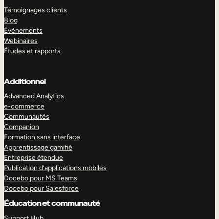
Témoignages clients
Blog
Événements
Webinaires
Études et rapports
Additionnel
Advanced Analytics
e-commerce
Communautés
Companion
Formation sans interface
Apprentissage gamifié
Entreprise étendue
Publication d’applications mobiles
Docebo pour MS Teams
Docebo pour Salesforce
Éducation et communauté
Support Hub