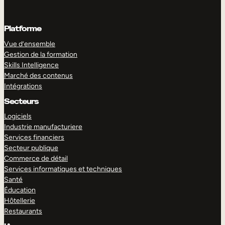
Platforme
Vue d’ensemble
Gestion de la formation
Skills Intelligence
Marché des contenus
Intégrations
Secteurs
Logiciels
Industrie manufacturiere
Services financiers
Secteur publique
Commerce de détail
Services informatiques et techniques
Santé
Éducation
Hôtellerie
Restaurants