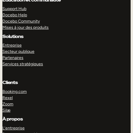
Support Hub
Docebo Help
Docebo Community
Mises à jour des produits
Solutions
Entreprise
Secteur publique
Partenaires
Services stratégiques
Clients
Booking.com
Rexel
Zoom
EXPLORER
DÉMO
Silæ
À propos
L’entreprise