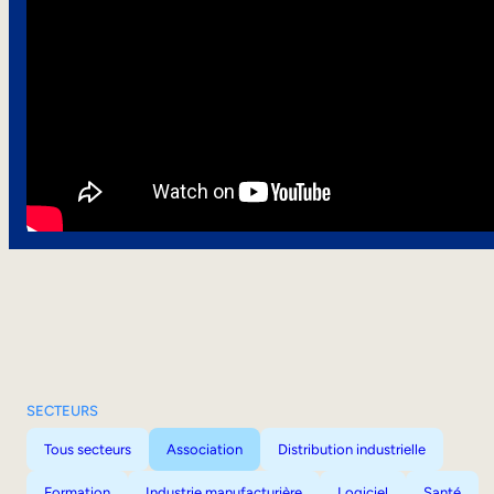
SECTEURS
Tous secteurs
Association
Distribution industrielle
Formation
Industrie manufacturière
Logiciel
Santé