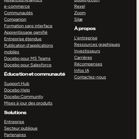
e-commerce
Rexel
Communautés
Zoom
Companion
Silæ
Formation sans interface
À propos
Apprentissage gamifié
L’entreprise
Entreprise étendue
Ressources graphiques
Publication d’applications
Investisseurs
mobiles
Carrières
Docebo pour MS Teams
Récompenses
Docebo pour Salesforce
Infos IA
Éducation et communauté
Contactez-nous
Support Hub
Docebo Help
Docebo Community
Mises à jour des produits
Solutions
Entreprise
Secteur publique
Partenaires