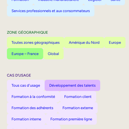
Services professionnels et aux consommateurs
ZONE GÉOGRAPHIQUE
Toutes zones géographiques
Amérique du Nord
Europe
Europe – France
Global
CAS D’USAGE
Tous cas d'usage
Développement des talents
Formation à la conformité
Formation client
Formation des adhérents
Formation externe
Formation interne
Formation première ligne