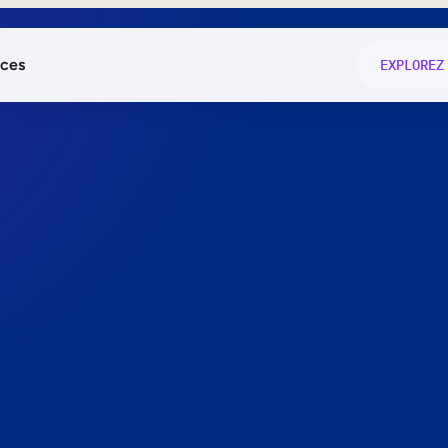
ces
EXPLOREZ
és
on fonctio
té
e
 preuve.