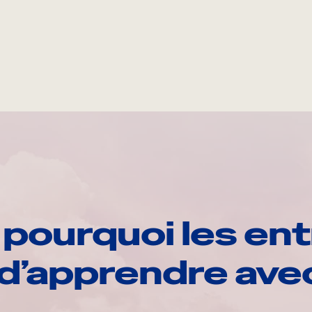
pourquoi les ent
d’apprendre av