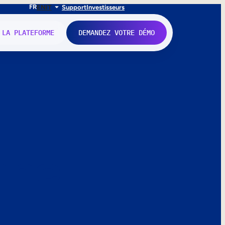
FR
EN
IT
Support
Investisseurs
 LA PLATEFORME
DEMANDEZ VOTRE DÉMO
nne.