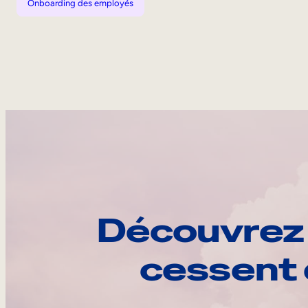
Onboarding des employés
Découvrez 
cessent 