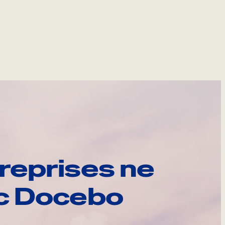
reprises ne
ec Docebo