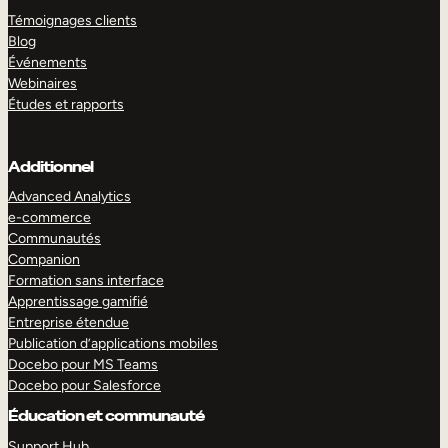
Témoignages clients
Blog
Événements
Webinaires
Études et rapports
Additionnel
Advanced Analytics
e-commerce
Communautés
Companion
Formation sans interface
Apprentissage gamifié
Entreprise étendue
Publication d’applications mobiles
Docebo pour MS Teams
Docebo pour Salesforce
Éducation et communauté
Support Hub