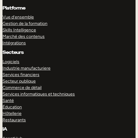
Platforme
Vue d’ensemble
Gestion de la formation
Skills Intelligence
Marché des contenus
Intégrations
Secteurs
Logiciels
Industrie manufacturiere
Services financiers
Secteur publique
Commerce de détail
Services informatiques et techniques
Santé
Éducation
Hôtellerie
Restaurants
IA