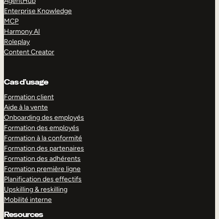
AgentHub
Enterprise Knowledge
MCP
Harmony AI
Roleplay
Content Creator
Cas d’usage
Formation client
Aide à la vente
Onboarding des employés
Formation des employés
Formation à la conformité
Formation des partenaires
Formation des adhérents
Formation première ligne
Planification des effectifs
Upskilling & reskilling
Mobilité interne
Resources