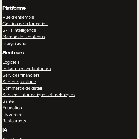
Platforme
Vue d’ensemble
Gestion de la formation
Skills Intelligence
Marché des contenus
Intégrations
Secteurs
Logiciels
Industrie manufacturiere
Services financiers
Secteur publique
Commerce de détail
Services informatiques et techniques
Santé
Éducation
Hôtellerie
Restaurants
IA