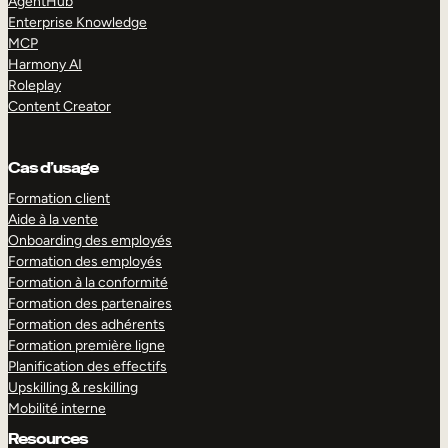
AgentHub
Enterprise Knowledge
MCP
Harmony AI
Roleplay
Content Creator
Cas d’usage
Formation client
Aide à la vente
Onboarding des employés
Formation des employés
Formation à la conformité
Formation des partenaires
Formation des adhérents
Formation première ligne
Planification des effectifs
Upskilling & reskilling
Mobilité interne
Resources