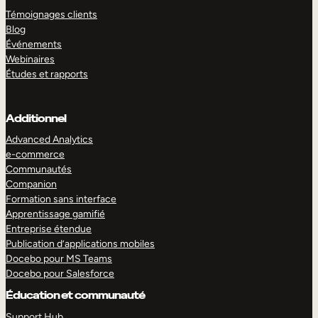
Témoignages clients
Blog
Événements
Webinaires
Études et rapports
Additionnel
Advanced Analytics
e-commerce
Communautés
Companion
Formation sans interface
Apprentissage gamifié
Entreprise étendue
Publication d’applications mobiles
Docebo pour MS Teams
Docebo pour Salesforce
Éducation et communauté
Support Hub