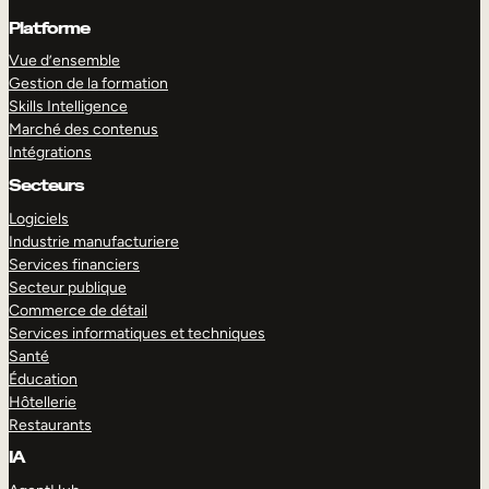
Platforme
Vue d’ensemble
Gestion de la formation
Skills Intelligence
Marché des contenus
Intégrations
Secteurs
Logiciels
Industrie manufacturiere
Services financiers
Secteur publique
Commerce de détail
Services informatiques et techniques
Santé
Éducation
Hôtellerie
Restaurants
IA