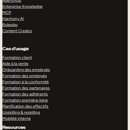
AgentHub
Enterprise Knowledge
MCP
Harmony AI
Roleplay
Content Creator
Cas d’usage
Formation client
Aide à la vente
Onboarding des employés
Formation des employés
Formation à la conformité
Formation des partenaires
Formation des adhérents
Formation première ligne
Planification des effectifs
Upskilling & reskilling
Mobilité interne
Resources