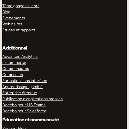
Témoignages clients
Blog
Événements
Webinaires
Études et rapports
Additionnel
Advanced Analytics
e-commerce
Communautés
Companion
Formation sans interface
Apprentissage gamifié
Entreprise étendue
Publication d’applications mobiles
Docebo pour MS Teams
Docebo pour Salesforce
Éducation et communauté
Support Hub