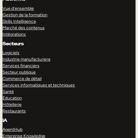
Vue d’ensemble
Gestion de la formation
Skills Intelligence
Marché des contenus
Intégrations
Secteurs
Logiciels
Industrie manufacturiere
Services financiers
Secteur publique
Commerce de détail
Services informatiques et techniques
Santé
Éducation
Hôtellerie
Restaurants
IA
AgentHub
Enterprise Knowledge