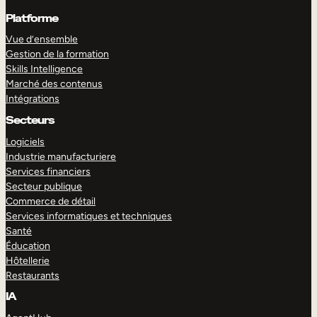
Platforme
Vue d’ensemble
Gestion de la formation
Skills Intelligence
Marché des contenus
Intégrations
Secteurs
Logiciels
Industrie manufacturiere
Services financiers
Secteur publique
Commerce de détail
Services informatiques et techniques
Santé
Éducation
Hôtellerie
Restaurants
IA