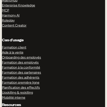
AgentHub
Enterprise Knowledge
MCP
Harmony AI
Roleplay
Content Creator
Cas d’usage
Formation client
Aide à la vente
Onboarding des employés
Formation des employés
Formation à la conformité
Formation des partenaires
Formation des adhérents
Formation première ligne
Planification des effectifs
Upskilling & reskilling
Mobilité interne
Resources