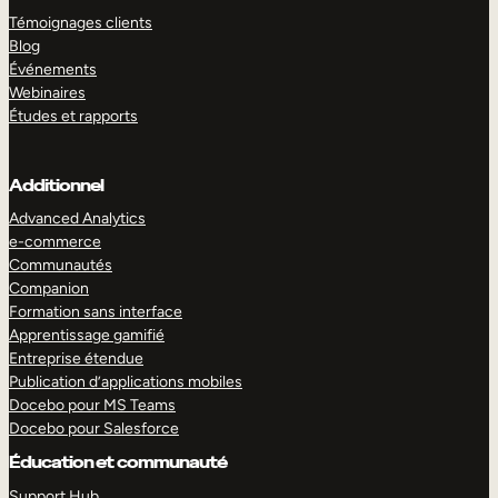
Témoignages clients
Blog
Événements
Webinaires
Études et rapports
Additionnel
Advanced Analytics
e-commerce
Communautés
Companion
Formation sans interface
Apprentissage gamifié
Entreprise étendue
Publication d’applications mobiles
Docebo pour MS Teams
Docebo pour Salesforce
Éducation et communauté
Support Hub