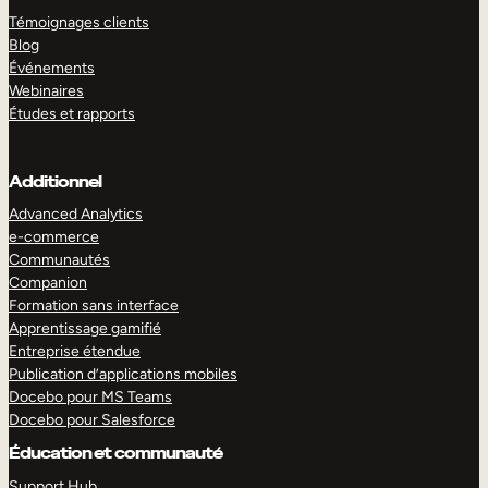
Témoignages clients
Blog
Événements
Webinaires
Études et rapports
Additionnel
Advanced Analytics
e-commerce
Communautés
Companion
Formation sans interface
Apprentissage gamifié
Entreprise étendue
Publication d’applications mobiles
Docebo pour MS Teams
Docebo pour Salesforce
Éducation et communauté
Support Hub