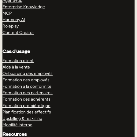
AgentHub
Enterprise Knowledge
MCP
Harmony AI
Roleplay
Content Creator
Cas d’usage
Formation client
Aide à la vente
Onboarding des employés
Formation des employés
Formation à la conformité
Formation des partenaires
Formation des adhérents
Formation première ligne
Planification des effectifs
Upskilling & reskilling
Mobilité interne
Resources