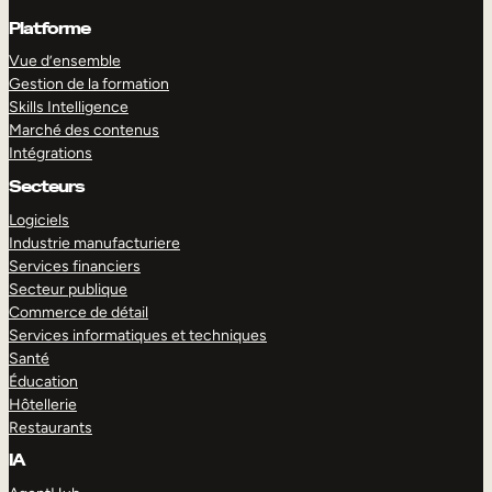
Platforme
Vue d’ensemble
Gestion de la formation
Skills Intelligence
Marché des contenus
Intégrations
Secteurs
Logiciels
Industrie manufacturiere
Services financiers
Secteur publique
Commerce de détail
Services informatiques et techniques
Santé
Éducation
Hôtellerie
Restaurants
IA