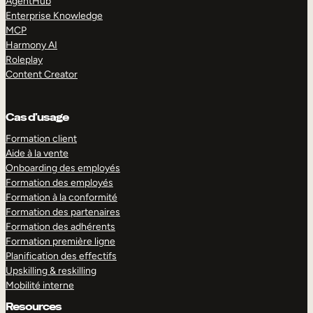
AgentHub
Enterprise Knowledge
MCP
Harmony AI
Roleplay
Content Creator
Cas d’usage
Formation client
Aide à la vente
Onboarding des employés
Formation des employés
Formation à la conformité
Formation des partenaires
Formation des adhérents
Formation première ligne
Planification des effectifs
Upskilling & reskilling
Mobilité interne
Resources