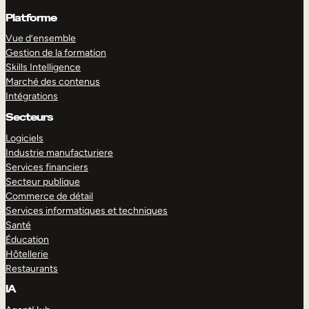
Platforme
Vue d’ensemble
Gestion de la formation
Skills Intelligence
Marché des contenus
Intégrations
Secteurs
Logiciels
Industrie manufacturiere
Services financiers
Secteur publique
Commerce de détail
Services informatiques et techniques
Santé
Éducation
Hôtellerie
Restaurants
IA