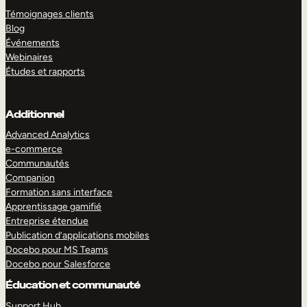
Témoignages clients
Blog
Événements
Webinaires
Études et rapports
Additionnel
Advanced Analytics
e-commerce
Communautés
Companion
Formation sans interface
Apprentissage gamifié
Entreprise étendue
Publication d’applications mobiles
Docebo pour MS Teams
Docebo pour Salesforce
Éducation et communauté
Support Hub