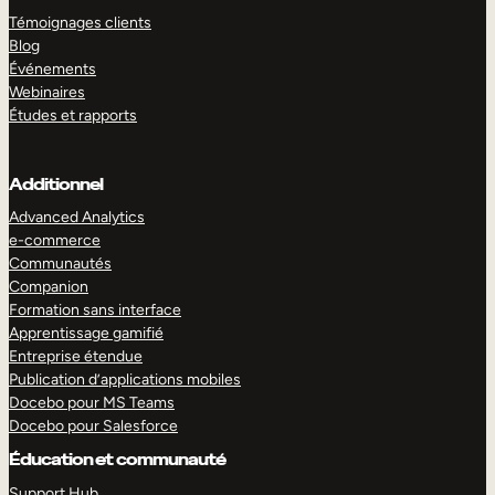
Témoignages clients
Blog
Événements
Webinaires
Études et rapports
Additionnel
Advanced Analytics
e-commerce
Communautés
Companion
Formation sans interface
Apprentissage gamifié
Entreprise étendue
Publication d’applications mobiles
Docebo pour MS Teams
Docebo pour Salesforce
Éducation et communauté
Support Hub