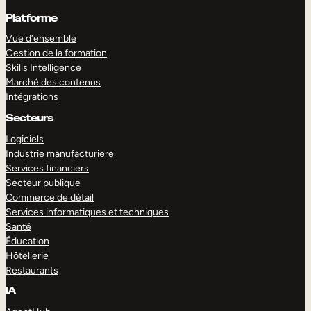
Platforme
Vue d’ensemble
Gestion de la formation
Skills Intelligence
Marché des contenus
Intégrations
Secteurs
Logiciels
Industrie manufacturiere
Services financiers
Secteur publique
Commerce de détail
Services informatiques et techniques
Santé
Éducation
Hôtellerie
Restaurants
IA