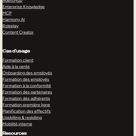
AgentHub
Enterprise Knowledge
MCP
Harmony AI
Roleplay
Content Creator
Cas d’usage
Formation client
Aide à la vente
Onboarding des employés
Formation des employés
Formation à la conformité
Formation des partenaires
Formation des adhérents
Formation première ligne
Planification des effectifs
Upskilling & reskilling
Mobilité interne
Resources