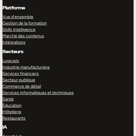
Platforme
Vue d’ensemble
Gestion de la formation
Skills Intelligence
Marché des contenus
Intégrations
Secteurs
Logiciels
Industrie manufacturiere
Services financiers
Secteur publique
Commerce de détail
Services informatiques et techniques
Santé
Éducation
Hôtellerie
Restaurants
IA