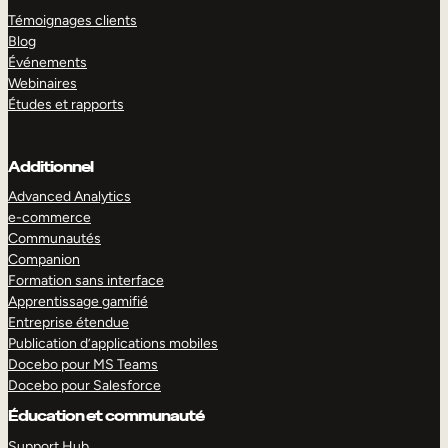
Témoignages clients
Blog
Événements
Webinaires
Études et rapports
Additionnel
Advanced Analytics
e-commerce
Communautés
Companion
Formation sans interface
Apprentissage gamifié
Entreprise étendue
Publication d’applications mobiles
Docebo pour MS Teams
Docebo pour Salesforce
Éducation et communauté
Support Hub