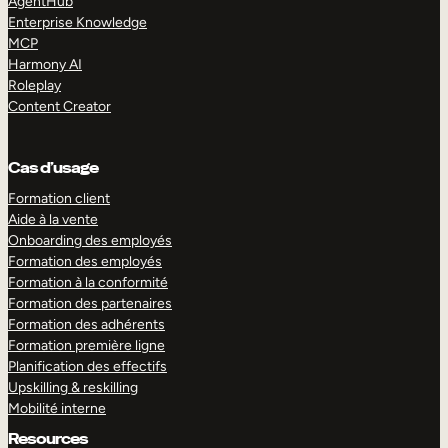
AgentHub
Enterprise Knowledge
MCP
Harmony AI
Roleplay
Content Creator
Cas d’usage
Formation client
Aide à la vente
Onboarding des employés
Formation des employés
Formation à la conformité
Formation des partenaires
Formation des adhérents
Formation première ligne
Planification des effectifs
Upskilling & reskilling
Mobilité interne
Resources