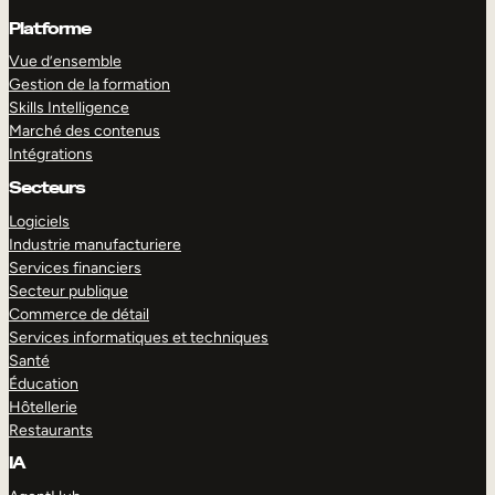
Platforme
Vue d’ensemble
Gestion de la formation
Skills Intelligence
Marché des contenus
Intégrations
Secteurs
Logiciels
Industrie manufacturiere
Services financiers
Secteur publique
Commerce de détail
Services informatiques et techniques
Santé
Éducation
Hôtellerie
Restaurants
IA