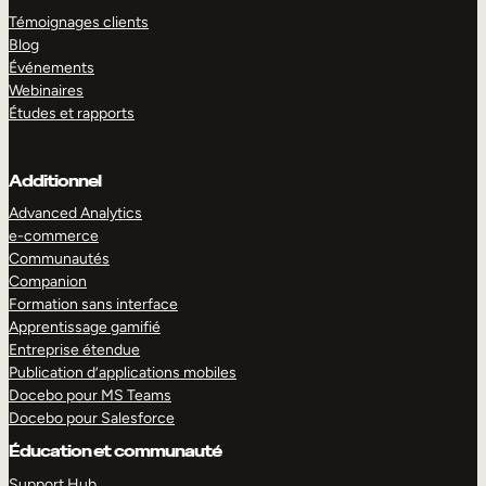
Témoignages clients
Blog
Événements
Webinaires
Études et rapports
Additionnel
Advanced Analytics
e-commerce
Communautés
Companion
Formation sans interface
Apprentissage gamifié
Entreprise étendue
Publication d’applications mobiles
Docebo pour MS Teams
Docebo pour Salesforce
Éducation et communauté
Support Hub