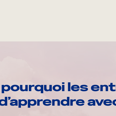
pourquoi les ent
d’apprendre av