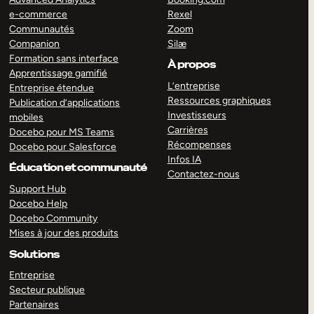
e-commerce
Rexel
Communautés
Zoom
Companion
Silæ
Formation sans interface
À propos
Apprentissage gamifié
L’entreprise
Entreprise étendue
Ressources graphiques
Publication d’applications
Investisseurs
mobiles
Carrières
Docebo pour MS Teams
Récompenses
Docebo pour Salesforce
Infos IA
Éducation et communauté
Contactez-nous
Support Hub
Docebo Help
Docebo Community
Mises à jour des produits
Solutions
Entreprise
Secteur publique
Partenaires