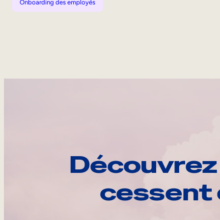
Onboarding des employés
Découvrez 
cessent 