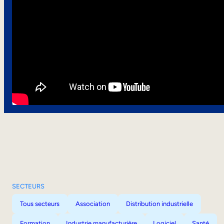
SECTEURS
Tous secteurs
Association
Distribution industrielle
Formation
Industrie manufacturière
Logiciel
Santé