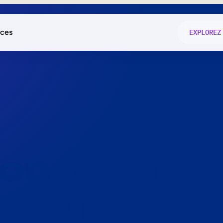
ces
EXPLOREZ
és
on fonctio
té
e
 preuve.