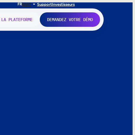
FR
EN
IT
Support
Investisseurs
 LA PLATEFORME
DEMANDEZ VOTRE DÉMO
nne.