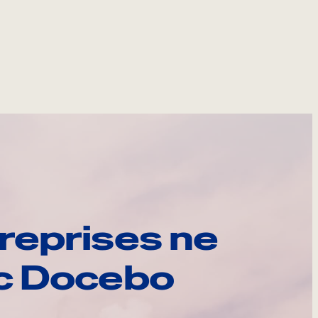
reprises ne
ec Docebo