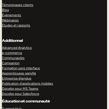
Témoignages clients
Blog
Événements
Webinaires
Études et rapports
Additionnel
Advanced Analytics
e-commerce
Communautés
Companion
Formation sans interface
Apprentissage gamifié
Entreprise étendue
Publication d’applications mobiles
Docebo pour MS Teams
Docebo pour Salesforce
Éducation et communauté
Support Hub