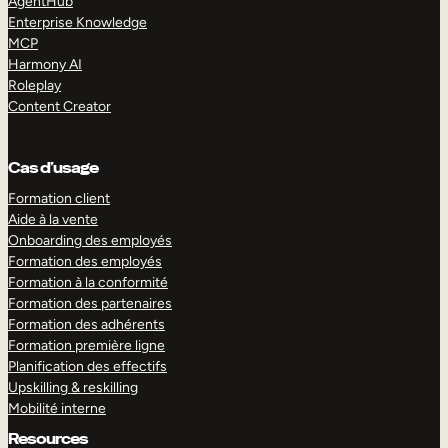
AgentHub
Enterprise Knowledge
MCP
Harmony AI
Roleplay
Content Creator
Cas d’usage
Formation client
Aide à la vente
Onboarding des employés
Formation des employés
Formation à la conformité
Formation des partenaires
Formation des adhérents
Formation première ligne
Planification des effectifs
Upskilling & reskilling
Mobilité interne
Resources