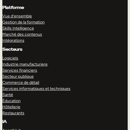
Platforme
Vue d’ensemble
Gestion de la formation
Skills Intelligence
Marché des contenus
Intégrations
Secteurs
Logiciels
Industrie manufacturiere
Services financiers
Secteur publique
Commerce de détail
Services informatiques et techniques
Santé
Éducation
Hôtellerie
Restaurants
IA