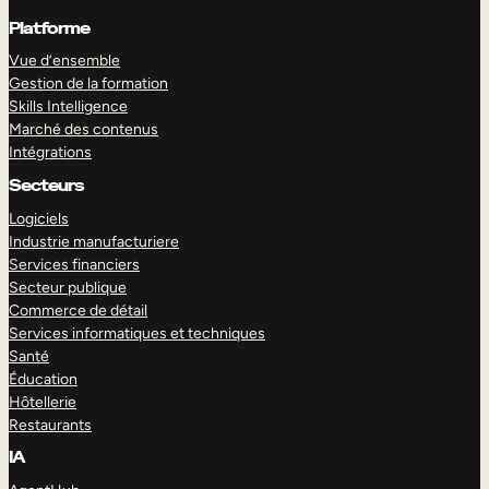
Platforme
Vue d’ensemble
Gestion de la formation
Skills Intelligence
Marché des contenus
Intégrations
Secteurs
Logiciels
Industrie manufacturiere
Services financiers
Secteur publique
Commerce de détail
Services informatiques et techniques
Santé
Éducation
Hôtellerie
Restaurants
IA