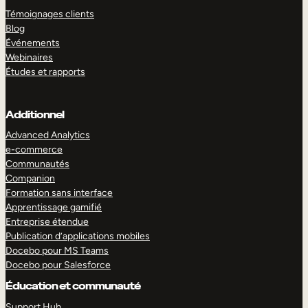
Témoignages clients
Blog
Événements
Webinaires
Études et rapports
Additionnel
Advanced Analytics
e-commerce
Communautés
Companion
Formation sans interface
Apprentissage gamifié
Entreprise étendue
Publication d’applications mobiles
Docebo pour MS Teams
Docebo pour Salesforce
Éducation et communauté
Support Hub