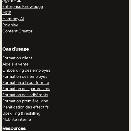
AgentHub
Enterprise Knowledge
MCP
Harmony AI
Roleplay
Content Creator
Cas d’usage
Formation client
Aide à la vente
Onboarding des employés
Formation des employés
Formation à la conformité
Formation des partenaires
Formation des adhérents
Formation première ligne
Planification des effectifs
Upskilling & reskilling
Mobilité interne
Resources