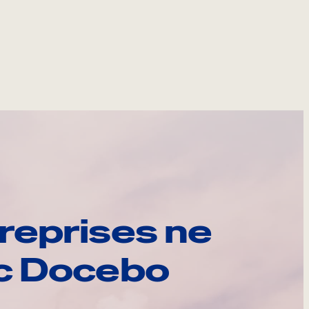
reprises ne
ec Docebo