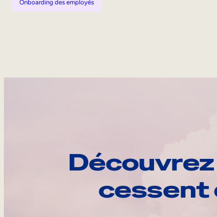
Onboarding des employés
Découvrez 
cessent 