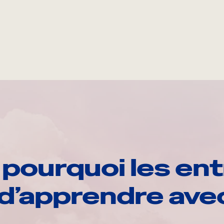
pourquoi les ent
d’apprendre av