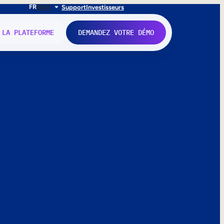
FR
EN
IT
Support
Investisseurs
 LA PLATEFORME
DEMANDEZ VOTRE DÉMO
nne.