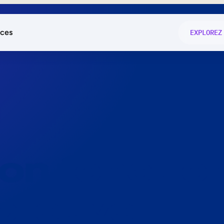
ces
EXPLOREZ
és
on fonctio
té
e
 preuve.