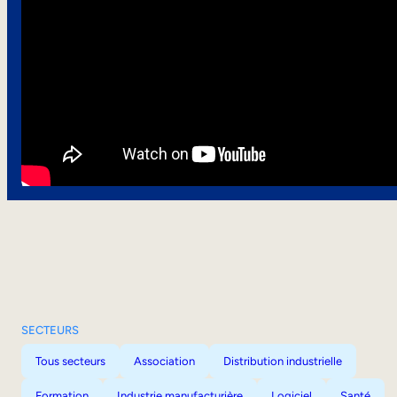
SECTEURS
Tous secteurs
Association
Distribution industrielle
Formation
Industrie manufacturière
Logiciel
Santé