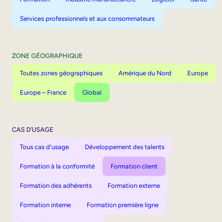
Services professionnels et aux consommateurs
ZONE GÉOGRAPHIQUE
Toutes zones géographiques
Amérique du Nord
Europe
Europe – France
Global
CAS D’USAGE
Tous cas d'usage
Développement des talents
Formation à la conformité
Formation client
Formation des adhérents
Formation externe
Formation interne
Formation première ligne