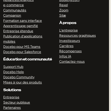
e-commerce
Rexel
Communautés
Zoom
Companion
Silæ
Formation sans interface
À propos
Apprentissage gamifié
L’entreprise
Entreprise étendue
Ressources graphiques
Publication d’applications
Investisseurs
mobiles
Carrières
Docebo pour MS Teams
Récompenses
Docebo pour Salesforce
Infos IA
Éducation et communauté
Contactez-nous
Support Hub
Docebo Help
Docebo Community
Mises à jour des produits
Solutions
Entreprise
Secteur publique
Partenaires