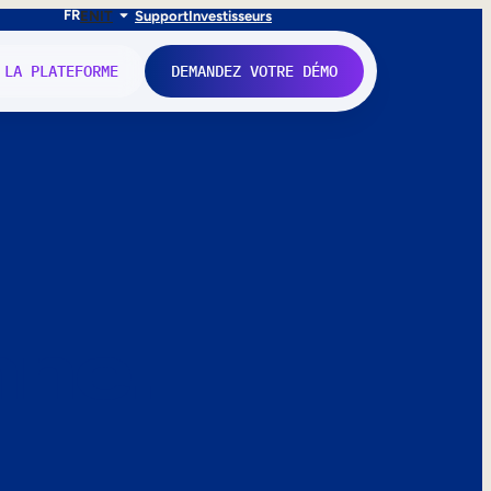
FR
EN
IT
Support
Investisseurs
 LA PLATEFORME
DEMANDEZ VOTRE DÉMO
nne.