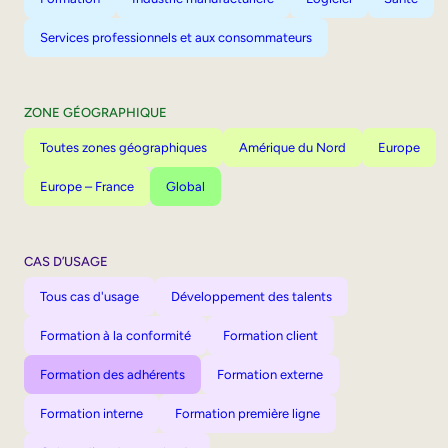
Services professionnels et aux consommateurs
ZONE GÉOGRAPHIQUE
Toutes zones géographiques
Amérique du Nord
Europe
Europe – France
Global
CAS D’USAGE
Tous cas d'usage
Développement des talents
Formation à la conformité
Formation client
Formation des adhérents
Formation externe
Formation interne
Formation première ligne