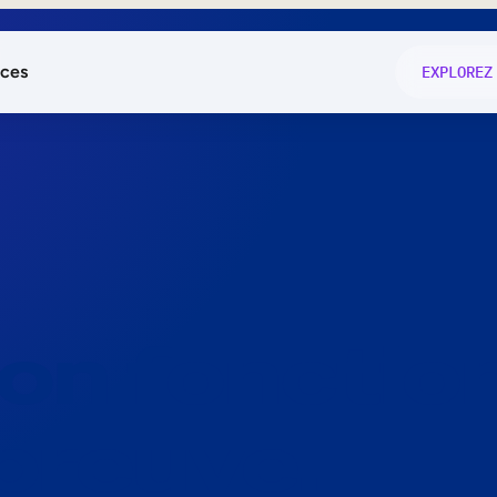
ces
EXPLOREZ
és
on fonctio
té
e
 preuve.