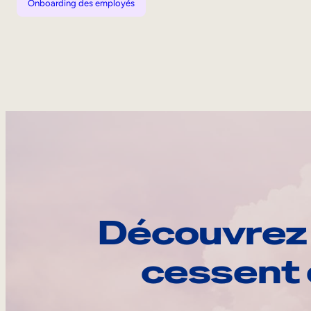
Onboarding des employés
Découvrez 
cessent 