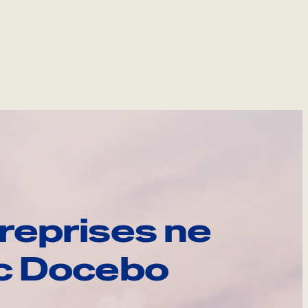
reprises ne
ec Docebo