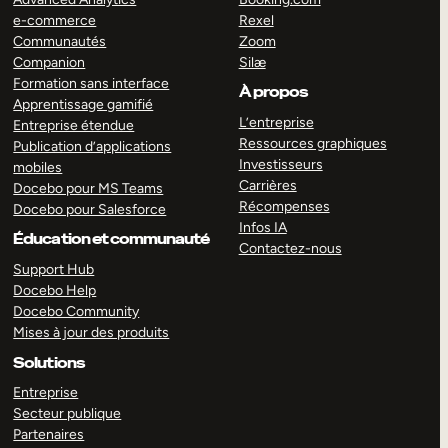
e-commerce
Rexel
Communautés
Zoom
Companion
Silæ
Formation sans interface
À propos
Apprentissage gamifié
L’entreprise
Entreprise étendue
Ressources graphiques
Publication d’applications
Investisseurs
mobiles
Carrières
Docebo pour MS Teams
Récompenses
Docebo pour Salesforce
Infos IA
Éducation et communauté
Contactez-nous
Support Hub
Docebo Help
Docebo Community
Mises à jour des produits
Solutions
Entreprise
Secteur publique
Partenaires