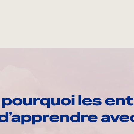
pourquoi les ent
d’apprendre av