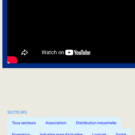
SECTEURS
Tous secteurs
Association
Distribution industrielle
Formation
Industrie manufacturière
Logiciel
Santé