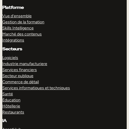
Platforme
Vue d’ensemble
Gestion de la formation
Skills Intelligence
Marché des contenus
Intégrations
Secteurs
Logiciels
Industrie manufacturiere
Services financiers
Secteur publique
Commerce de détail
Services informatiques et techniques
Santé
Éducation
Hôtellerie
Restaurants
IA