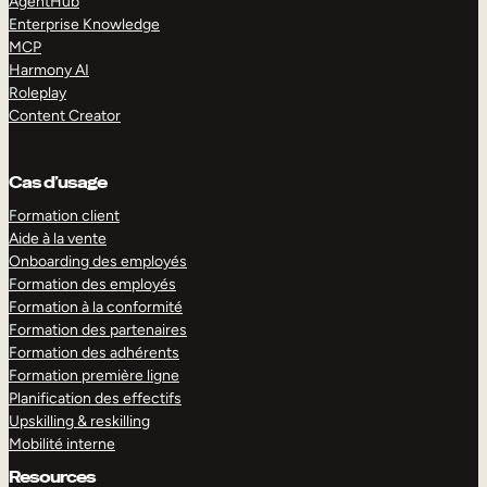
AgentHub
Enterprise Knowledge
MCP
Harmony AI
Roleplay
Content Creator
Cas d’usage
Formation client
Aide à la vente
Onboarding des employés
Formation des employés
Formation à la conformité
Formation des partenaires
Formation des adhérents
Formation première ligne
Planification des effectifs
Upskilling & reskilling
Mobilité interne
Resources