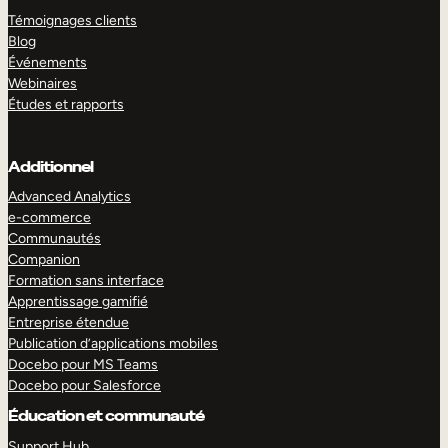
Témoignages clients
Blog
Événements
Webinaires
Études et rapports
Additionnel
Advanced Analytics
e-commerce
Communautés
Companion
Formation sans interface
Apprentissage gamifié
Entreprise étendue
Publication d’applications mobiles
Docebo pour MS Teams
Docebo pour Salesforce
Éducation et communauté
Support Hub