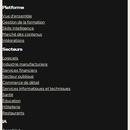
Platforme
Vue d’ensemble
Gestion de la formation
Skills Intelligence
Marché des contenus
Intégrations
Secteurs
Logiciels
Industrie manufacturiere
Services financiers
Secteur publique
Commerce de détail
Services informatiques et techniques
Santé
Éducation
Hôtellerie
Restaurants
IA