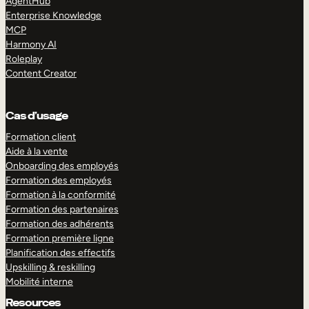
AgentHub
Enterprise Knowledge
MCP
Harmony AI
Roleplay
Content Creator
Cas d’usage
Formation client
Aide à la vente
Onboarding des employés
Formation des employés
Formation à la conformité
Formation des partenaires
Formation des adhérents
Formation première ligne
Planification des effectifs
Upskilling & reskilling
Mobilité interne
Resources