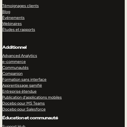
Témoignages clients
Blog
Événements
Webinaires
Études et rapports
Additionnel
Advanced Analytics
e-commerce
Communautés
Companion
Formation sans interface
Apprentissage gamifié
Entreprise étendue
Publication d’applications mobiles
Docebo pour MS Teams
Docebo pour Salesforce
Éducation et communauté
Support Hub