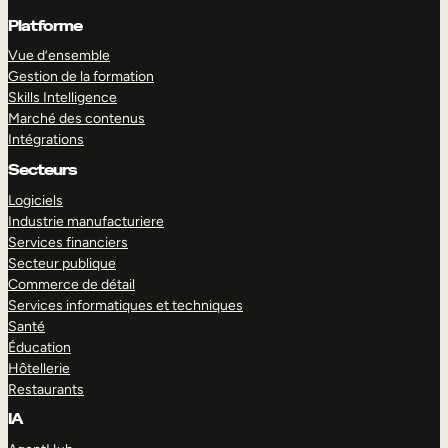
Platforme
Vue d’ensemble
Gestion de la formation
Skills Intelligence
Marché des contenus
Intégrations
Secteurs
Logiciels
Industrie manufacturiere
Services financiers
Secteur publique
Commerce de détail
Services informatiques et techniques
Santé
Éducation
Hôtellerie
Restaurants
IA