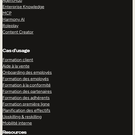
AgentHub
Enterprise Knowledge
MCP
Harmony AI
Roleplay
Content Creator
Cas d’usage
Formation client
Aide à la vente
Onboarding des employés
Formation des employés
Formation à la conformité
Formation des partenaires
Formation des adhérents
Formation première ligne
Planification des effectifs
Upskilling & reskilling
Mobilité interne
Resources