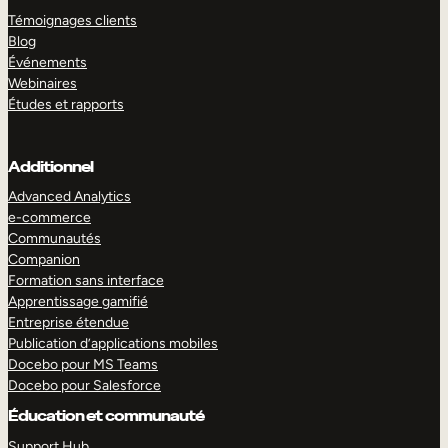
Témoignages clients
Blog
Événements
Webinaires
Études et rapports
Additionnel
Advanced Analytics
e-commerce
Communautés
Companion
Formation sans interface
Apprentissage gamifié
Entreprise étendue
Publication d’applications mobiles
Docebo pour MS Teams
Docebo pour Salesforce
Éducation et communauté
Support Hub