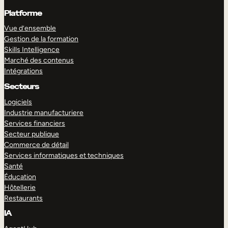
Platforme
Vue d’ensemble
Gestion de la formation
Skills Intelligence
Marché des contenus
Intégrations
Secteurs
Logiciels
Industrie manufacturiere
Services financiers
Secteur publique
Commerce de détail
Services informatiques et techniques
Santé
Éducation
Hôtellerie
Restaurants
IA