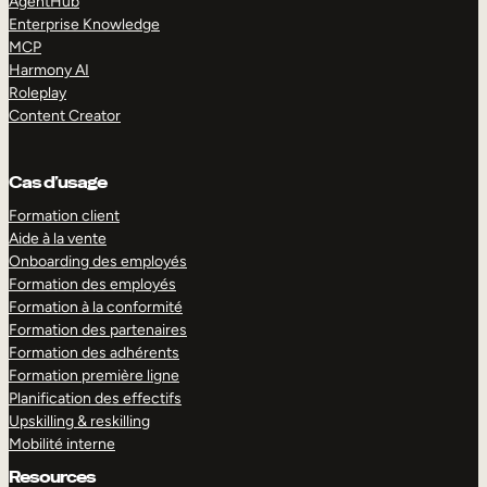
AgentHub
Enterprise Knowledge
MCP
Harmony AI
Roleplay
Content Creator
Cas d’usage
Formation client
Aide à la vente
Onboarding des employés
Formation des employés
Formation à la conformité
Formation des partenaires
Formation des adhérents
Formation première ligne
Planification des effectifs
Upskilling & reskilling
Mobilité interne
Resources