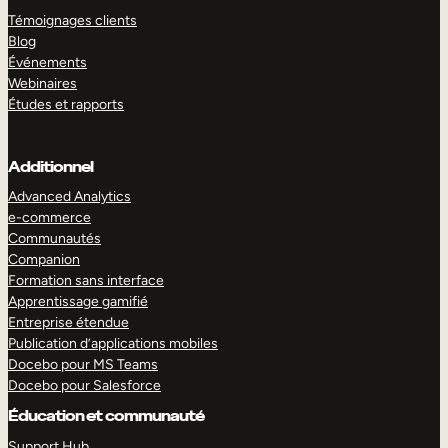
Témoignages clients
Blog
Événements
Webinaires
Études et rapports
Additionnel
Advanced Analytics
e-commerce
Communautés
Companion
Formation sans interface
Apprentissage gamifié
Entreprise étendue
Publication d’applications mobiles
Docebo pour MS Teams
Docebo pour Salesforce
Éducation et communauté
Support Hub