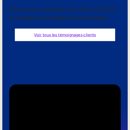
Aide à la vente
Découvrez comment nos clients font de
la formation un moteur de croissance.
Formation à la conformité
Formation première ligne
Voir tous les témoignages clients
Formation externe
Formation client
Paroles de clients
Formation des partenaires
Formation des adhérents
Skills Intelligence
Planification des effectifs
Upskilling & reskilling