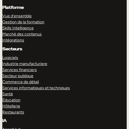
Platforme
Vue d’ensemble
Gestion de la formation
Skills Intelligence
Marché des contenus
Intégrations
Secteurs
Logiciels
Industrie manufacturiere
Services financiers
Secteur publique
Commerce de détail
Services informatiques et techniques
Santé
Éducation
Hôtellerie
Restaurants
IA