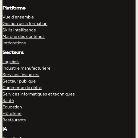
Platforme
Vue d’ensemble
Gestion de la formation
Skills Intelligence
Marché des contenus
Intégrations
Secteurs
Logiciels
Industrie manufacturiere
Services financiers
Secteur publique
Commerce de détail
Services informatiques et techniques
Santé
Éducation
Hôtellerie
Restaurants
IA