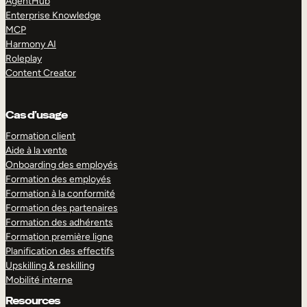
AgentHub
Enterprise Knowledge
MCP
Harmony AI
Roleplay
Content Creator
Cas d’usage
Formation client
Aide à la vente
Onboarding des employés
Formation des employés
Formation à la conformité
Formation des partenaires
Formation des adhérents
Formation première ligne
Planification des effectifs
Upskilling & reskilling
Mobilité interne
Resources