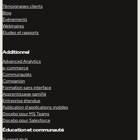
Témoignages clients
Blog
Événements
Webinaires
Études et rapports
Additionnel
Advanced Analytics
e-commerce
Communautés
Companion
Formation sans interface
Apprentissage gamifié
Entreprise étendue
Publication d’applications mobiles
Docebo pour MS Teams
Docebo pour Salesforce
Éducation et communauté
Support Hub