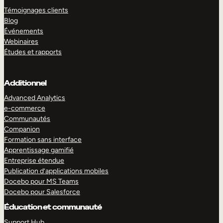
Témoignages clients
Blog
Événements
Webinaires
Études et rapports
Additionnel
Advanced Analytics
e-commerce
Communautés
Companion
Formation sans interface
Apprentissage gamifié
Entreprise étendue
Publication d’applications mobiles
Docebo pour MS Teams
Docebo pour Salesforce
Éducation et communauté
Support Hub