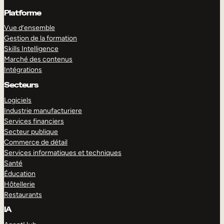
Platforme
Vue d’ensemble
Gestion de la formation
Skills Intelligence
Marché des contenus
Intégrations
Secteurs
Logiciels
Industrie manufacturiere
Services financiers
Secteur publique
Commerce de détail
Services informatiques et techniques
Santé
Éducation
Hôtellerie
Restaurants
IA