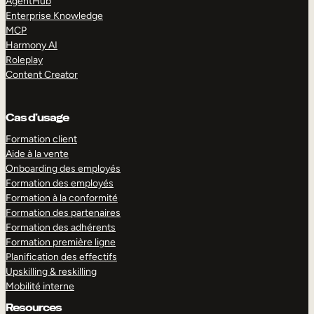
AgentHub
Enterprise Knowledge
MCP
Harmony AI
Roleplay
Content Creator
Cas d’usage
Formation client
Aide à la vente
Onboarding des employés
Formation des employés
Formation à la conformité
Formation des partenaires
Formation des adhérents
Formation première ligne
Planification des effectifs
Upskilling & reskilling
Mobilité interne
Resources