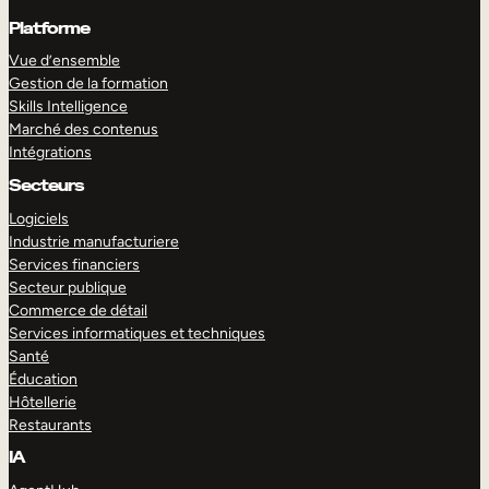
Platforme
Vue d’ensemble
Gestion de la formation
Skills Intelligence
Marché des contenus
Intégrations
Secteurs
Logiciels
Industrie manufacturiere
Services financiers
Secteur publique
Commerce de détail
Services informatiques et techniques
Santé
Éducation
Hôtellerie
Restaurants
IA