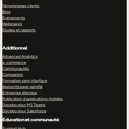
Témoignages clients
Blog
Événements
Webinaires
Études et rapports
Additionnel
Advanced Analytics
e-commerce
Communautés
Companion
Formation sans interface
Apprentissage gamifié
Entreprise étendue
Publication d’applications mobiles
Docebo pour MS Teams
Docebo pour Salesforce
Éducation et communauté
Support Hub