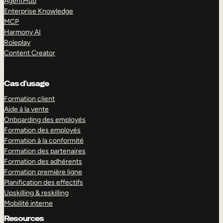
AgentHub
Enterprise Knowledge
MCP
Harmony AI
Roleplay
Content Creator
Cas d’usage
Formation client
Aide à la vente
Onboarding des employés
Formation des employés
Formation à la conformité
Formation des partenaires
Formation des adhérents
Formation première ligne
Planification des effectifs
Upskilling & reskilling
Mobilité interne
Resources