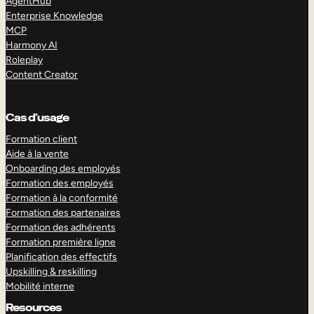
AgentHub
Enterprise Knowledge
MCP
Harmony AI
Roleplay
Content Creator
Cas d’usage
Formation client
Aide à la vente
Onboarding des employés
Formation des employés
Formation à la conformité
Formation des partenaires
Formation des adhérents
Formation première ligne
Planification des effectifs
Upskilling & reskilling
Mobilité interne
Resources