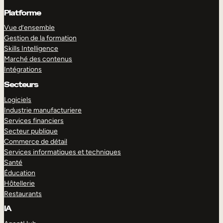
Platforme
Vue d’ensemble
Gestion de la formation
Skills Intelligence
Marché des contenus
Intégrations
Secteurs
Logiciels
Industrie manufacturiere
Services financiers
Secteur publique
Commerce de détail
Services informatiques et techniques
Santé
Éducation
Hôtellerie
Restaurants
IA