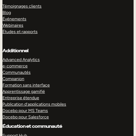
Témoignages clients
Blog
Événements
Webinaires
Études et rapports
Additionnel
Advanced Analytics
e-commerce
Communautés
Companion
Formation sans interface
Apprentissage gamifié
Entreprise étendue
Publication d’applications mobiles
Docebo pour MS Teams
Docebo pour Salesforce
Éducation et communauté
Support Hub