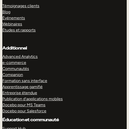
Témoignages clients
Blog
Événements
Webinaires
Études et rapports
Additionnel
Advanced Analytics
e-commerce
Communautés
Companion
Formation sans interface
Apprentissage gamifié
Entreprise étendue
Publication d’applications mobiles
Docebo pour MS Teams
Docebo pour Salesforce
Éducation et communauté
Support Hub