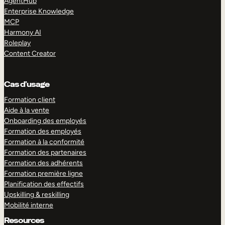
AgentHub
Enterprise Knowledge
MCP
Harmony AI
Roleplay
Content Creator
Cas d’usage
Formation client
Aide à la vente
Onboarding des employés
Formation des employés
Formation à la conformité
Formation des partenaires
Formation des adhérents
Formation première ligne
Planification des effectifs
Upskilling & reskilling
Mobilité interne
Resources