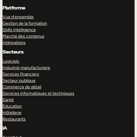
Platforme
Vue d’ensemble
Gestion de la formation
Skills Intelligence
Marché des contenus
Intégrations
Secteurs
Logiciels
Industrie manufacturiere
Services financiers
Secteur publique
Commerce de détail
Services informatiques et techniques
Santé
Éducation
Hôtellerie
Restaurants
IA