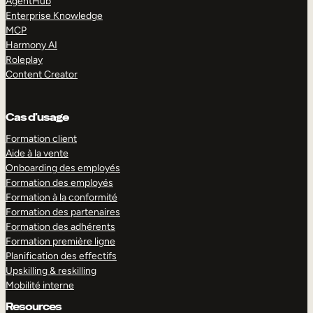
AgentHub
Enterprise Knowledge
MCP
Harmony AI
Roleplay
Content Creator
Cas d’usage
Formation client
Aide à la vente
Onboarding des employés
Formation des employés
Formation à la conformité
Formation des partenaires
Formation des adhérents
Formation première ligne
Planification des effectifs
Upskilling & reskilling
Mobilité interne
Resources