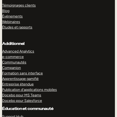
Témoignages clients
Blog
Événements
Webinaires
Études et rapports
Additionnel
Advanced Analytics
e-commerce
Communautés
Companion
Formation sans interface
Apprentissage gamifié
Entreprise étendue
Publication d’applications mobiles
Docebo pour MS Teams
Docebo pour Salesforce
Éducation et communauté
Support Hub