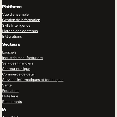
Platforme
Vue d’ensemble
Gestion de la formation
Skills Intelligence
Marché des contenus
Intégrations
Secteurs
Logiciels
Industrie manufacturiere
Services financiers
Secteur publique
Commerce de détail
Services informatiques et techniques
Santé
Éducation
Hôtellerie
Restaurants
IA