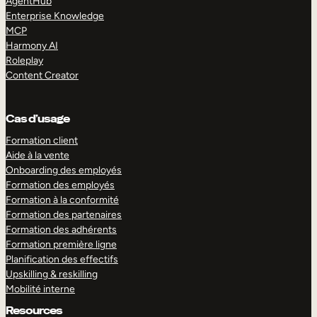
AgentHub
Enterprise Knowledge
MCP
Harmony AI
Roleplay
Content Creator
Cas d’usage
Formation client
Aide à la vente
Onboarding des employés
Formation des employés
Formation à la conformité
Formation des partenaires
Formation des adhérents
Formation première ligne
Planification des effectifs
Upskilling & reskilling
Mobilité interne
Resources