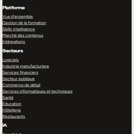
Platforme
Vue d’ensemble
Gestion de la formation
Skills Intelligence
Marché des contenus
Intégrations
Secteurs
Logiciels
Industrie manufacturiere
Services financiers
Secteur publique
Commerce de détail
Services informatiques et techniques
Santé
Éducation
Hôtellerie
Restaurants
IA