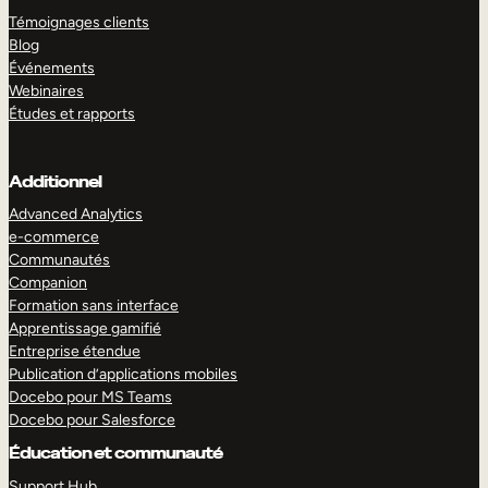
Témoignages clients
Blog
Événements
Webinaires
Études et rapports
Additionnel
Advanced Analytics
e-commerce
Communautés
Companion
Formation sans interface
Apprentissage gamifié
Entreprise étendue
Publication d’applications mobiles
Docebo pour MS Teams
Docebo pour Salesforce
Éducation et communauté
Support Hub